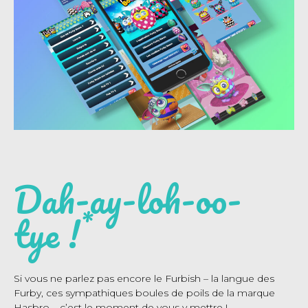
Dah-ay-loh-oo-
*
tye !
Si vous ne parlez pas encore le Furbish – la langue des
Furby, ces sympathiques boules de poils de la marque
Hasbro – c’est le moment de vous y mettre !