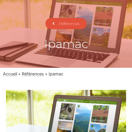
Références
Ipamac
Accueil
»
Références
»
Ipamac