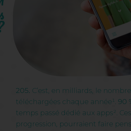
s
?
205.
C’est, en milliards, le nombr
téléchargées chaque année
¹
.
90 
temps passé dédié aux apps
²
. Ce
progression, pourraient faire pen