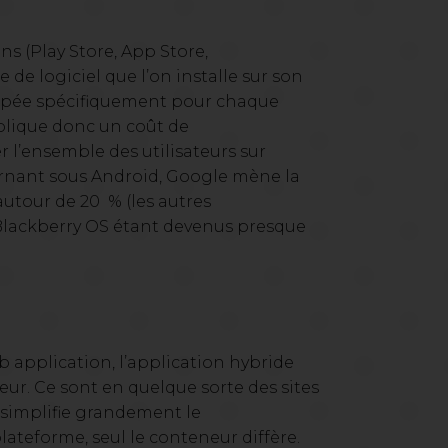
ns (Play Store, App Store,
 de logiciel que l’on installe sur son
loppée spécifiquement pour chaque
mplique donc un coût de
 l’ensemble des utilisateurs sur
urnant sous Android, Google mène la
 autour de 20 % (les autres
lackberry OS étant devenus presque
b application, l’application hybride
. Ce sont en quelque sorte des sites
 simplifie grandement le
ateforme, seul le conteneur diffère.